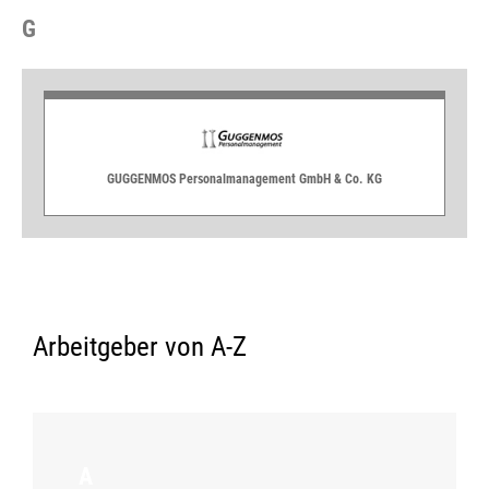
G
GUGGENMOS Personalmanagement GmbH & Co. KG
Arbeitgeber von A-Z
A
D
G
H
J
K
L
M
P
S
T
V
W
A