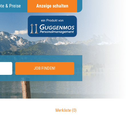
te & Preise
Anzeige schalten
JOB FINDEN!
Merkliste
(0)