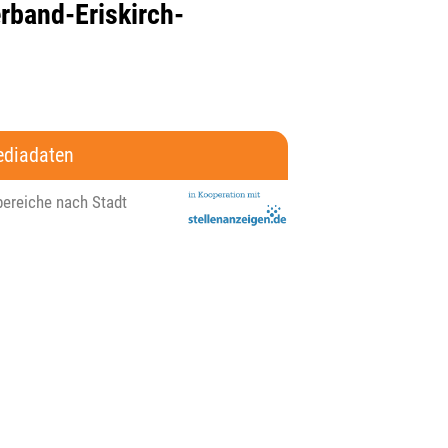
band-Eriskirch-
diadaten
bereiche nach Stadt