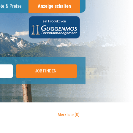
te & Preise
Anzeige schalten
JOB FINDEN!
Merkliste
(0)