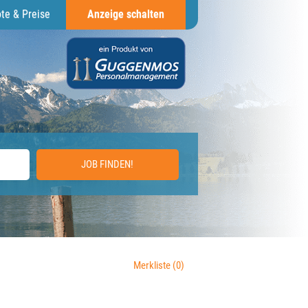
te & Preise
Anzeige schalten
JOB FINDEN!
Merkliste
(0)