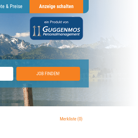
te & Preise
Anzeige schalten
JOB FINDEN!
Merkliste
(0)