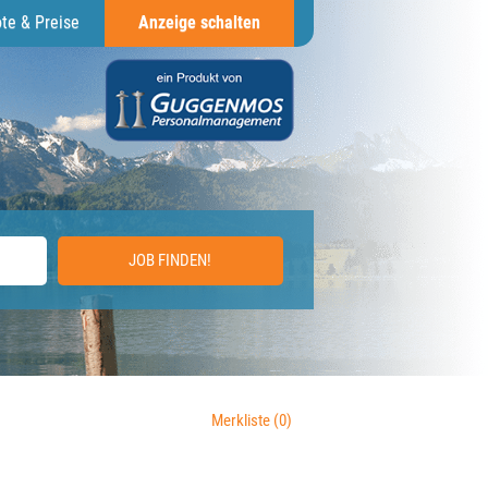
te & Preise
Anzeige schalten
JOB FINDEN!
Merkliste
(0)