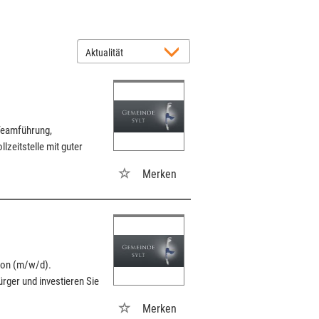
 Teamführung,
lzeitstelle mit guter
Merken
tion (m/w/d).
rger und investieren Sie
Merken