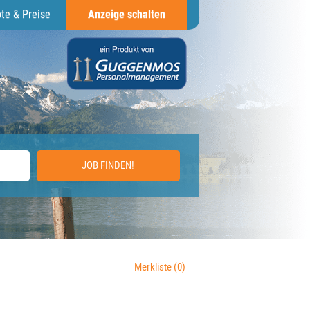
te & Preise
Anzeige schalten
JOB FINDEN!
Merkliste
(0)