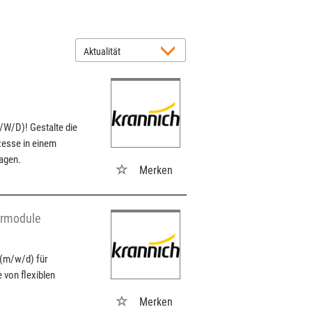
W/D)! Gestalte die
zesse in einem
agen.
Merken
armodule
 (m/w/d) für
 von flexiblen
Merken