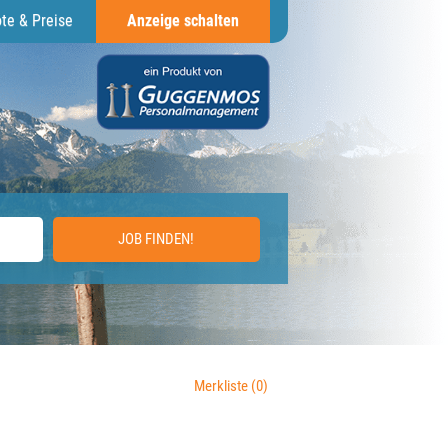
te & Preise
Anzeige schalten
JOB FINDEN!
Merkliste
(0)