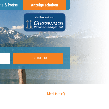
te & Preise
Anzeige schalten
JOB FINDEN!
Merkliste
(0)