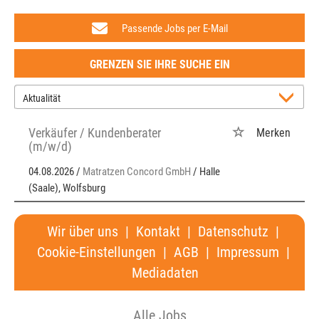
Passende Jobs per E-Mail
GRENZEN SIE IHRE SUCHE EIN
Verkäufer / Kundenberater
Merken
(m/w/d)
04.08.2026 /
Matratzen Concord GmbH
/ Halle
(Saale), Wolfsburg
Wir über uns
|
Kontakt
|
Datenschutz
|
Cookie-Einstellungen
|
AGB
|
Impressum
|
Mediadaten
Alle Jobs