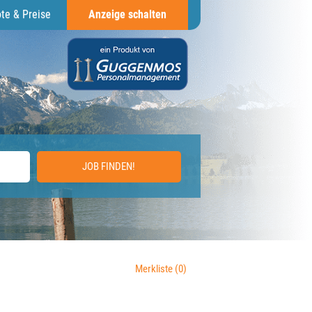
te & Preise
Anzeige schalten
JOB FINDEN!
Merkliste
(0)