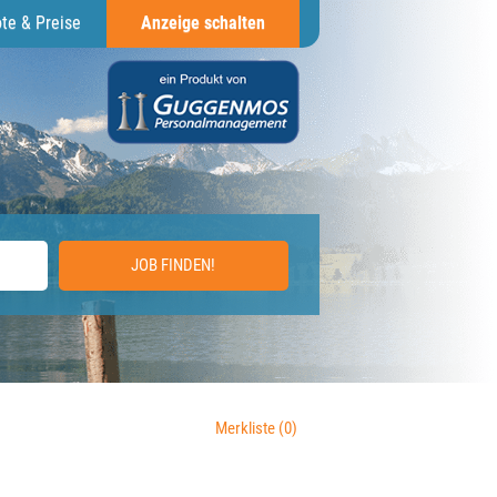
te & Preise
Anzeige schalten
JOB FINDEN!
Merkliste
(0)