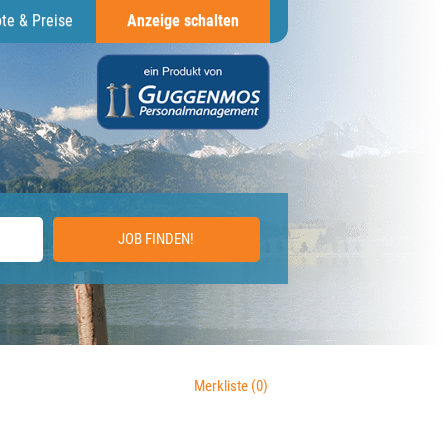
te & Preise
Anzeige schalten
JOB FINDEN!
Merkliste
(0)