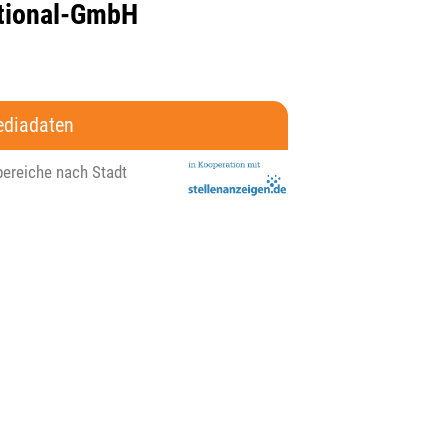
ational-GmbH
diadaten
bereiche nach Stadt