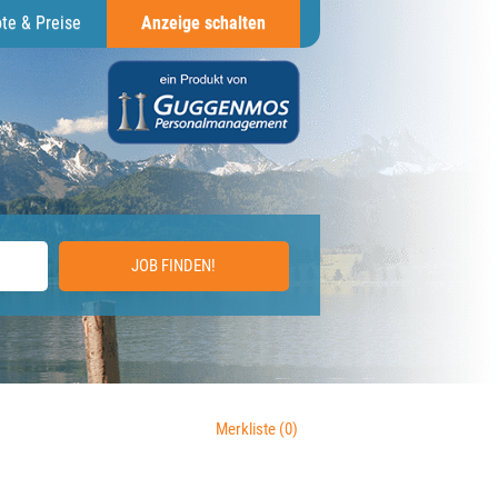
te & Preise
Anzeige schalten
JOB FINDEN!
Merkliste
(0)