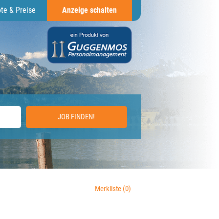
te & Preise
Anzeige schalten
JOB FINDEN!
Merkliste
(0)