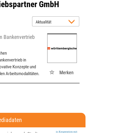
riebspartner GmbH
m Bankenvertrieb
chen
nkenvertrieb in
ovative Konzepte und
Merken
len Arbeitsmodalitäten.
diadaten