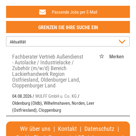
Passende Jobs per E-Mail
GRENZEN SIE IHRE SUCHE EIN
Fachberater Vertrieb Außendienst
Merken
- Autolacke / Industrielacke /
Zubehör (m/w/d) Bereich
Lackierhandwerk Region
Ostfriesland, Oldenburger Land,
Cloppenburger Land
04.08.2026 /
WULFF GmbH u. Co. KG
/
Oldenburg (Oldb), Wilhelmshaven, Norden, Leer
(Ostfriesland), Cloppenburg
Wir über uns
|
Kontakt
|
Datenschutz
|