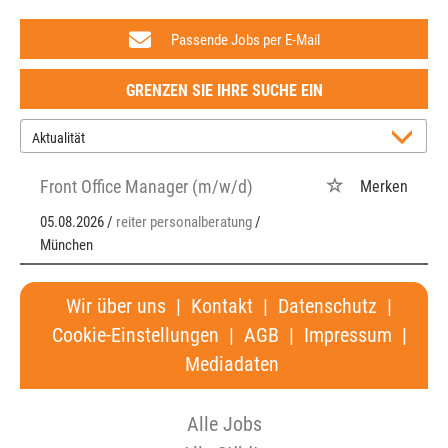
Passende Jobs per E-Mail
GRENZEN SIE IHRE SUCHE EIN
Front Office Manager (m/w/d)
Merken
05.08.2026 /
reiter personalberatung
/
München
Wir über uns
|
Kontakt
|
Datenschutz
|
Cookie-Einstellungen
|
AGB
|
Impressum
|
Mediadaten
Alle Jobs