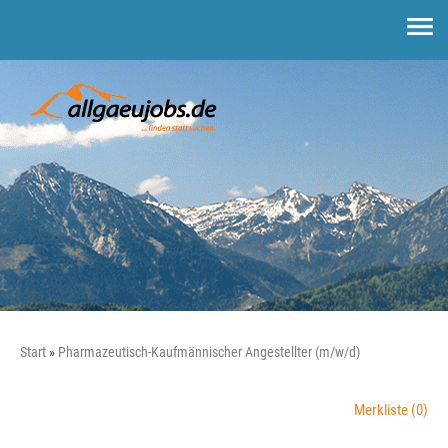
Start
Pharmazeutisch-Kaufmännischer Angestellter (m/w/d)
Merkliste
(0)