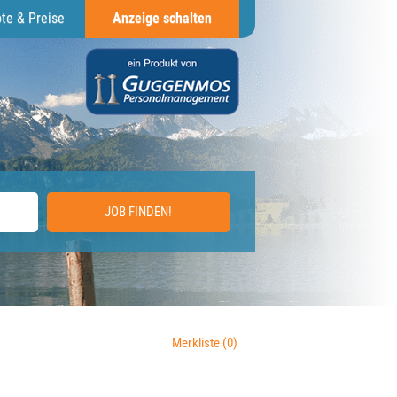
te & Preise
Anzeige schalten
JOB FINDEN!
Merkliste
(0)