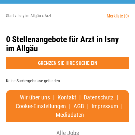
Start
Isny im Allgäu
Arzt
Merkliste
(0)
0 Stellenangebote für Arzt in Isny
im Allgäu
GRENZEN SIE IHRE SUCHE EIN
Keine Suchergebnisse gefunden.
Wir über uns
|
Kontakt
|
Datenschutz
|
Cookie-Einstellungen
|
AGB
|
Impressum
|
Mediadaten
Alle Jobs