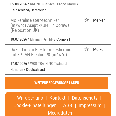
05.08.2026 /
KRONES Service Europe GmbH
/
Deutschland/Österreich
Molkereimeister/-techniker
Merken
(m/w/d) Aseptik/UHT in Cornwall
(Relocation UK)
18.07.2026 /
Ehrmann GmbH
/ Cornwall
Dozent:in zur Elektroprojektierung
Merken
mit EPLAN Electric P8 (m/w/d)
17.07.2026 /
WBS TRAINING Trainer:in
Honorar
/ Deutschland
WEITERE ERGEBNISSE LADEN
Wir über uns
|
Kontakt
|
Datenschutz
|
Cookie-Einstellungen
|
AGB
|
Impressum
|
Mediadaten