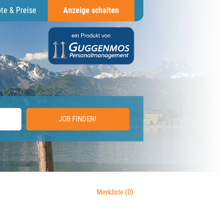
te & Preise
Anzeige schalten
JOB FINDEN!
Merkliste
(0)