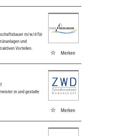
ndschaftsbauer m/w/d für
Grünanlagen und
traktiven Vorteilen.
Merken
f
eister:in und gestalte
Merken