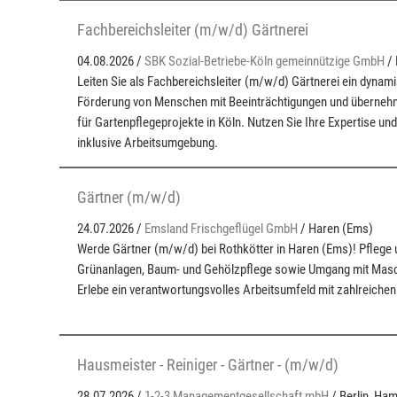
Fachbereichsleiter (m/w/d) Gärtnerei
04.08.2026 /
SBK Sozial-Betriebe-Köln gemeinnützige GmbH
/ 
Leiten Sie als Fachbereichsleiter (m/w/d) Gärtnerei ein dynam
Förderung von Menschen mit Beeinträchtigungen und überneh
für Gartenpflegeprojekte in Köln. Nutzen Sie Ihre Expertise und
inklusive Arbeitsumgebung.
Gärtner (m/w/d)
24.07.2026 /
Emsland Frischgeflügel GmbH
/ Haren (Ems)
Werde Gärtner (m/w/d) bei Rothkötter in Haren (Ems)! Pflege 
Grünanlagen, Baum- und Gehölzpflege sowie Umgang mit Masc
Erlebe ein verantwortungsvolles Arbeitsumfeld mit zahlreichen
Hausmeister - Reiniger - Gärtner - (m/w/d)
28.07.2026 /
1-2-3 Managementgesellschaft mbH
/ Berlin, Ham