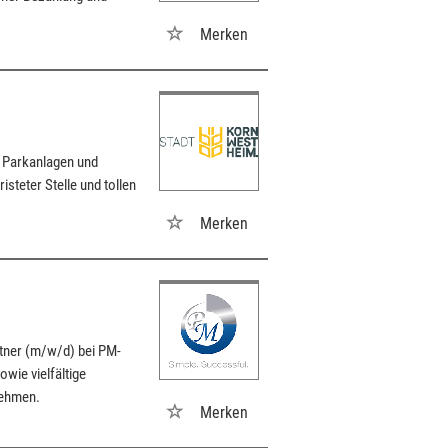
Merken
 Parkanlagen und
steter Stelle und tollen
Merken
rtner (m/w/d) bei PM-
wie vielfältige
nehmen.
Merken