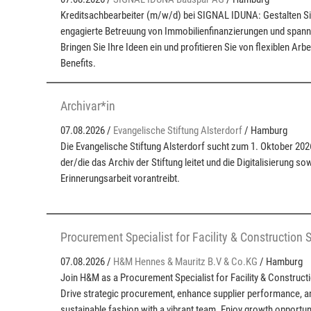
Kreditsachbearbeiter (m/w/d) bei SIGNAL IDUNA: Gestalten Si
engagierte Betreuung von Immobilienfinanzierungen und spanne
Bringen Sie Ihre Ideen ein und profitieren Sie von flexiblen Arb
Benefits.
Archivar*in
07.08.2026 /
Evangelische Stiftung Alsterdorf
/ Hamburg
Die Evangelische Stiftung Alsterdorf sucht zum 1. Oktober 2026
der/die das Archiv der Stiftung leitet und die Digitalisierung s
Erinnerungsarbeit vorantreibt.
Procurement Specialist for Facility & Construction 
07.08.2026 /
H&M Hennes & Mauritz B.V & Co.KG
/ Hamburg
Join H&M as a Procurement Specialist for Facility & Construct
Drive strategic procurement, enhance supplier performance, an
sustainable fashion with a vibrant team. Enjoy growth opportun