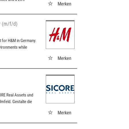
Merken
y (m/f/d)
t for H&M in Germany.
nvironments while
Merken
ORE Real Assets und
mfeld. Gestalte die
Merken