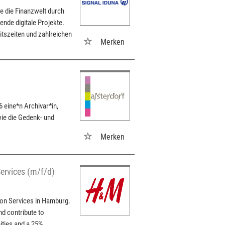
e die Finanzwelt durch
nde digitale Projekte.
eitszeiten und zahlreichen
Merken
 eine*n Archivar*in,
owie die Gedenk- und
Merken
Services (m/f/d)
ion Services in Hamburg.
d contribute to
ities and a 25%