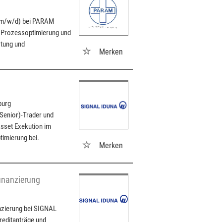
 (m/w/d) bei PARAM
 Prozessoptimierung und
rtung und
Merken
burg
enior)-Trader und
Asset Exekution im
timierung bei.
Merken
inanzierung
anzierung bei SIGNAL
reditanträge und