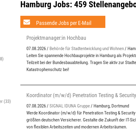
Hamburg Jobs:
459 Stellenangeb
Passende Jobs per E-Mail
Projektmanager:in Hochbau
07.08.2026 /
Behörde für Stadtentwicklung und Wohnen
/ Ham
Leiten Sie spannende Hochbauprojekte in Hamburg als Projektm
8)
Teilzeit bei der Bundesbauabteilung. Tragen Sie aktiv zur Stad
Katastrophenschutz bei!
Koordinator (m/w/d) Penetration Testing & Securit
er (33)
07.08.2026 /
SIGNAL IDUNA Gruppe
/ Hamburg, Dortmund
Werde Koordinator (m/w/d) für Penetration Testing & Security
größten deutschen Versicherer. Gestalte die Zukunft der IT-Sich
von flexiblen Arbeitszeiten und modernen Arbeitsräumen.