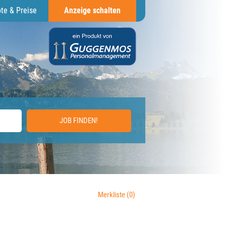
te & Preise
Anzeige schalten
JOB FINDEN!
Merkliste
(0)