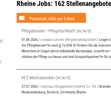
Rheine Jobs:
162 Stellenangebot
Passende Jobs per E-Mail
Pflegeberater / Pflegefachkraft (m/w/d)
01.08.2026 /
compass private pflegeberatung GmbH
/ Lingen 
0)
Als Pflegeberater*in nach § 7a SGB XI fördern Sie die Autonom
Menschen in Lingen durch individuelle Beratungen, sowohl vor Or
stärken die Pflege zu Hause und sind Ansprechpartner*in für al
9)
KFZ-Mechatroniker (m/w/d)
27.07.2026 /
Autohaus Brüggemann GmbH & Co. KG
/ Branden
Neubrandenburg, Rostock, Dortmund, Rheine