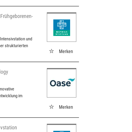
e Frühgeborenen-
Intensivstation und
ner strukturierten
Merken
logy
novative
ntwicklung im
Merken
ivstation