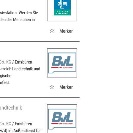
sivstation. Werden Sie
nden der Menschen in
Merken
Co. KG
/ Emsbüren
ereich Landtechnik und
egische
mfeld.
Merken
andtechnik
Co. KG
/ Emsbüren
w/d) im Außendienst für