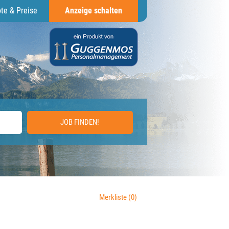
te & Preise
Anzeige schalten
JOB FINDEN!
Merkliste
(0)