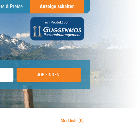
te & Preise
Anzeige schalten
JOB FINDEN!
Merkliste
(0)