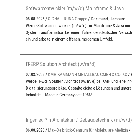
Softwareentwickler (m/w/d) Mainframe & Java
08.08.2026 /
SIGNAL IDUNA Gruppe
/ Dortmund, Hamburg
Werde Softwareentwickler (m/w/d) für Mainframe & Java und g
Systemtransformation bei einem führenden deutschen Versiche
ein und arbeite in einem offenen, modernen Umfeld.
IT-ERP Solution Architect (w/m/d)
07.08.2026 /
KMH-KAMMANN METALLBAU GMBH & CO. KG
/
Werde IT-ERP Solution Architect (w/m/d) bei KMH und leite inn
Digitalisierungsprojekte. Gestalte digitale Lösungen und unters
Industrie – Made in Germany seit 1986!
Ingenieur*in Architektur / Gebäudetechnik (m/w/d)
06.08.2026 /
Max-Delbrück-Centrum für Molekulare Medizin
/ 