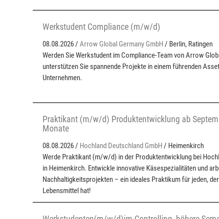
Werkstudent Compliance (m/w/d)
08.08.2026 /
Arrow Global Germany GmbH
/ Berlin, Ratingen
Werden Sie Werkstudent im Compliance-Team von Arrow Global
unterstützen Sie spannende Projekte in einem führenden Ass
Unternehmen.
Praktikant (m/w/d) Produktentwicklung ab Septemb
Monate
08.08.2026 /
Hochland Deutschland GmbH
/ Heimenkirch
Werde Praktikant (m/w/d) in der Produktentwicklung bei Hoc
in Heimenkirch. Entwickle innovative Käsespezialitäten und ar
Nachhaltigkeitsprojekten – ein ideales Praktikum für jeden, de
Lebensmittel hat!
Werkstudenten(m/w/d)im Controlling, höhere Seme