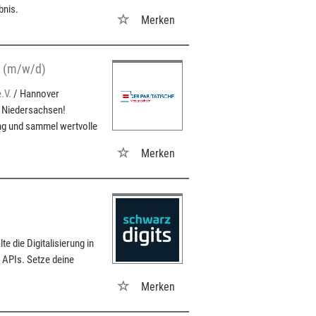
bnis.
Merken
g (m/w/d)
.V.
/ Hannover
d Niedersachsen!
ng und sammel wertvolle
Merken
e die Digitalisierung in
 APIs. Setze deine
Merken