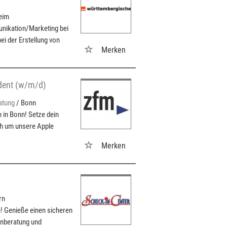
eim
nikation/Marketing bei
i der Erstellung von
Merken
udent (w/m/d)
atung
/ Bonn
 in Bonn! Setze dein
ch um unsere Apple
Merken
rn
n! Genieße einen sicheren
enberatung und