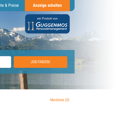
te & Preise
Anzeige schalten
JOB FINDEN!
Merkliste
(0)